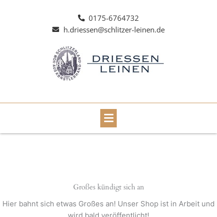
Zum
Inhalt
0175-6764732
springen
h.driessen@schlitzer-leinen.de
Main
Menu
Großes kündigt sich an
Hier bahnt sich etwas Großes an! Unser Shop ist in Arbeit und
wird bald veröffentlicht!