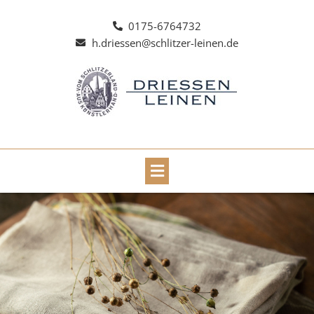
Zum
Inhalt
0175-6764732
springen
h.driessen@schlitzer-leinen.de
Main
Menu