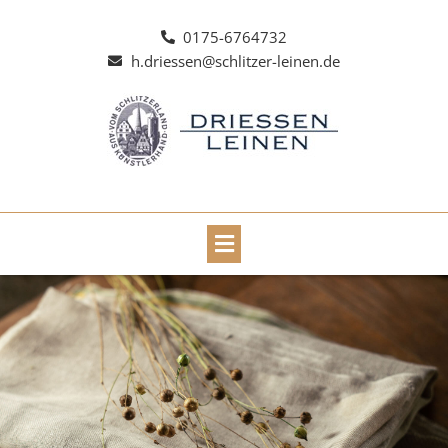
Zum
Inhalt
0175-6764732
springen
h.driessen@schlitzer-leinen.de
Main
Menu