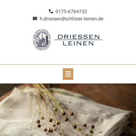
Zum
Inhalt
0175-6764732
springen
h.driessen@schlitzer-leinen.de
Main
Menu