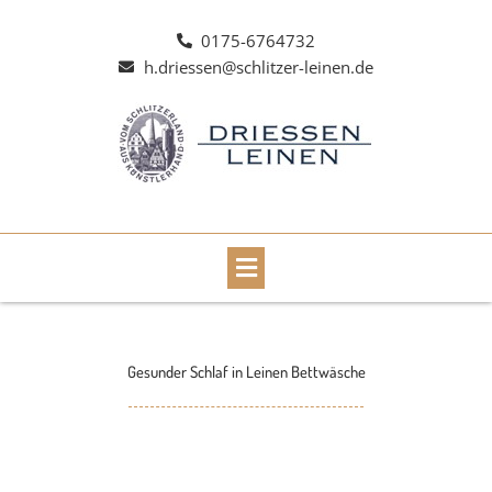
Zum
Inhalt
0175-6764732
springen
h.driessen@schlitzer-leinen.de
Main
Menu
Gesunder Schlaf in Leinen Bettwäsche